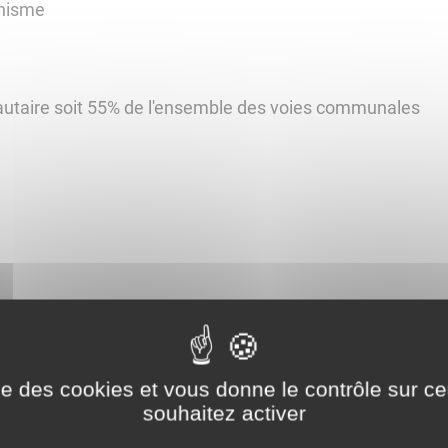
anisme
utaire soit 55% de l'ensemble des voies communales
s déchets
ise des cookies et vous donne le contrôle sur 
souhaitez activer